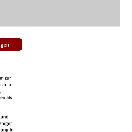
agen
em zur
ich in
,
en als
 und
eniger
dung in