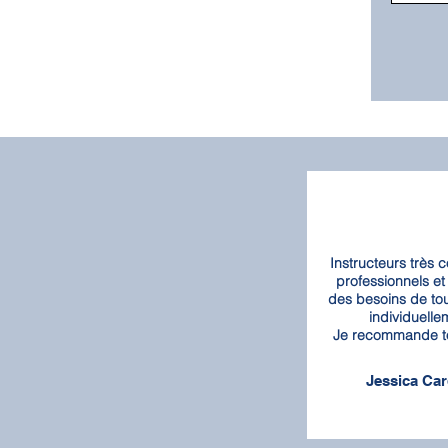
Instructeurs très 
professionnels et
des besoins de to
individuelle
Je recommande t
Jessica Ca