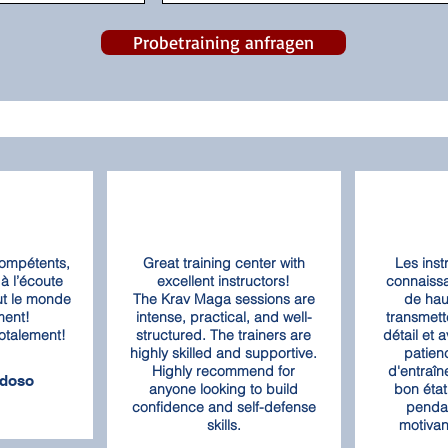
Probetraining anfragen
compétents,
Great training center with
Les inst
 à l’écoute
excellent instructors!
connaiss
ut le monde
The Krav Maga sessions are
de haut
ment!
intense, practical, and well-
transmett
otalement!
structured. The trainers are
détail et
highly skilled and supportive.
patien
Highly recommend for
d'entraîn
rdoso
anyone looking to build
bon état
confidence and self-defense
pendan
skills.
motivan