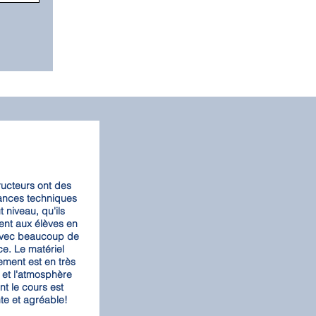
ructeurs ont des
ances techniques
 niveau, qu'ils
ent aux élèves en
 avec beaucoup de
ce. Le matériel
ement est en très
 et l'atmosphère
t le cours est
te et agréable!