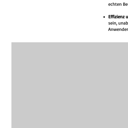
echten Be
Effizienz 
sein, una
Anwenders.