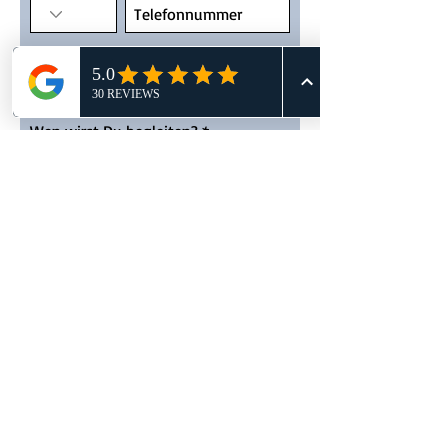
Wann würdest Du gerne kommen?
Wen wirst Du begleiten?
Wo willst Du trainieren?
Wemperhardt
Mertzig
Was möchtest Du trainieren?
Krav Maga Level 1
Kickboxing
Bag Class
KMN Kids / KMN Minis
Absenden